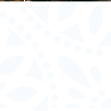
ario
Domingo
8:00 am – 8:00 pm