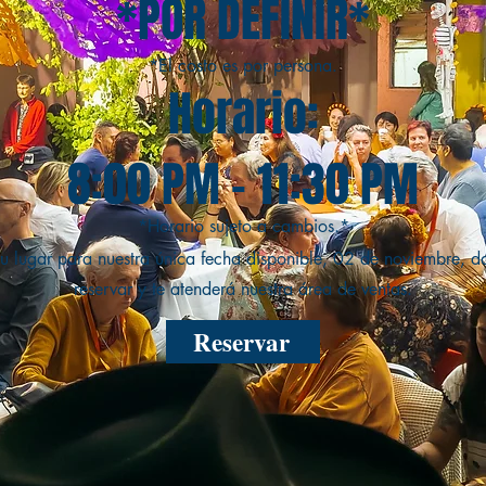
*POR DEFINIR*
*El costo es por persona.
Horario:
8:00 PM - 11:30 PM
*Horario sujeto a cambios.*
tu lugar para nuestra única fecha disponible, 02 de noviembre, da
reservar y te atenderá nuestra área de ventas.
Reservar