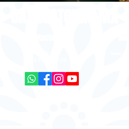
OAXACATOURS.MX
Contacto
Hor
WhatsApp
Lunes - 
+52 9513949193