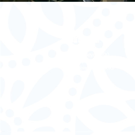
Dirección
05 de Mayo #300
centro, 68000
Int. Hotel Quinta Real