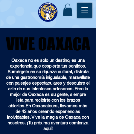
VIVE OAXACA
VIVE OAXACA
Oaxaca no es solo un destino, es una
experiencia que despierta tus sentidos.
Sumérgete en su riqueza cultural, disfruta
de una gastronomía inigualable, maravíllate
con paisajes espectaculares y descubre el
arte de sus talentosos artesanos. Pero lo
mejor de Oaxaca es su gente, siempre
lista para recibirte con los brazos
abiertos.En Oaxacatours, llevamos más
de 43 años creando experiencias
inolvidables. Vive la magia de Oaxaca con
nosotros. ¡Tu próxima aventura comienza
aquí!