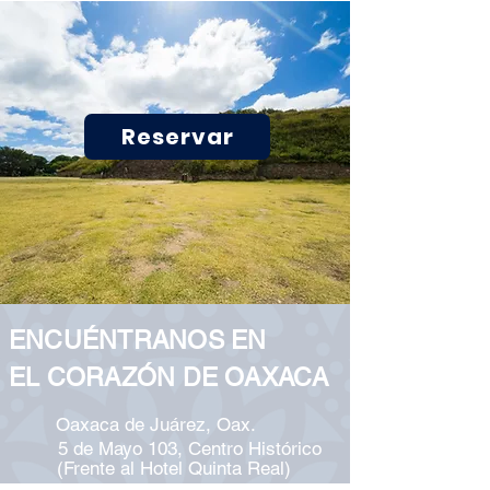
Reservar
ENCUÉNTRANOS EN
EL CORAZÓN DE OAXACA
Oaxaca de Juárez, Oax.
5 de Mayo 103, Centro Histórico
(Frente al Hotel Quinta Real)