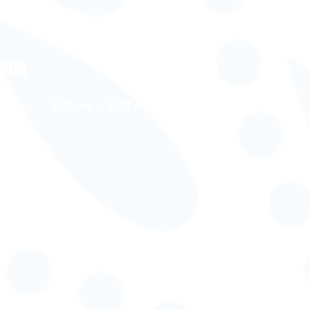
ario
Domingo
8:00 am – 8:00 pm