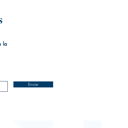
s
n la
Enviar