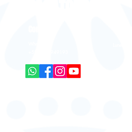
OAXACATOURS.MX
Contacto
Hor
WhatsApp
Lunes - 
+52 9513949193