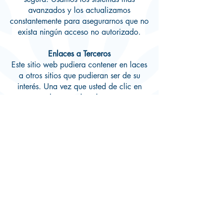
avanzados y los actualizamos
constantemente para asegurarnos que no
exista ningún acceso no autorizado.
Enlaces a Terceros
Este sitio web pudiera contener en laces
a otros sitios que pudieran ser de su
interés. Una vez que usted de clic en
estos enlaces y abandone nuestra
página, ya no tenemos control sobre al
sitio al que es redirigido y por lo tanto
no somos responsables de los
términos o
privacidad
ni de la protección de sus
datos en esos otros sitios terceros.
Dichos sitios están sujetos a sus propias
políticas de privacidad por lo cual es
recomendable que los consulte para
confirmar que usted está de acuerdo con
estas.