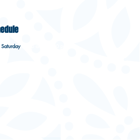
edule
 Saturday
8:00 am – 8:00 pm