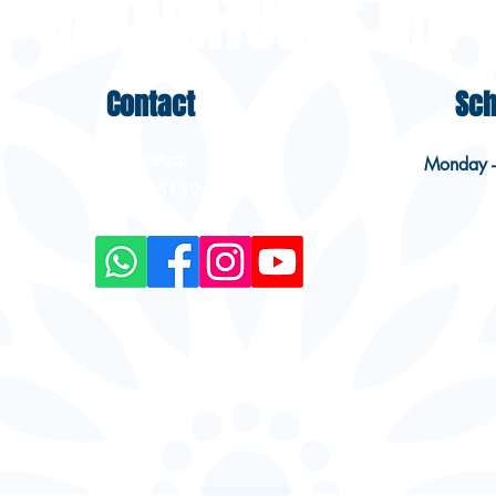
OAXACATOURS.MX
Contact
Sch
WhatsApp
Monday -
+52 9513949193